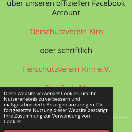
ü
ber unseren offiziellen Facebook
Account
Tierschutzverein Kirn
oder schriftlich
Tierschutzverein Kirn e.V.
Postfach 10
Diese Website verwendet Cookies, um Ihr
Nutzererlebnis zu verbessern und
55601 Kirn
maßgeschneiderte Anzeigen anzuzeigen. Die
fortgesetzte Nutzung dieser Website bestätigt
Ihre Zustimmung zur Verwendung von
Cookies.
.©. 2023 Tierschutzverein Kirn